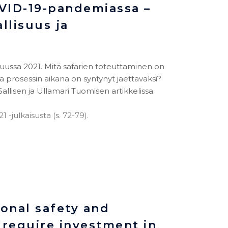
OVID-19-pandemiassa –
allisuus ja
skuussa 2021. Mitä safarien toteuttaminen on
 prosessin aikana on syntynyt jaettavaksi?
allisen ja Ullamari Tuomisen artikkelissa.
-julkaisusta (s. 72-79).
onal safety and
 require investment in