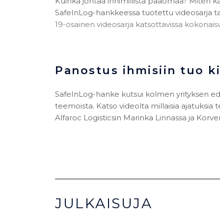
Kuinka johtaa inhimillistä pääomaa? Miten käsi
SafeInLog-hankkeessa tuotettu videosarja tar
19-osainen videosarja katsottavissa kokona
Panostus ihmisiin tuo ki
SafeInLog-hanke kutsui kolmen yrityksen ed
teemoista. Katso videolta millaisia ajatuksi
Alfaroc Logisticsin Marinka Linnassa ja Korv
JULKAISUJA