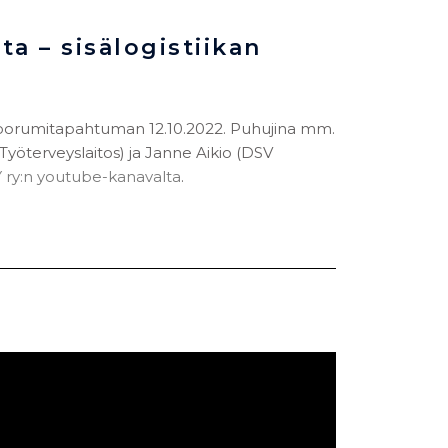
a – sisälogistiikan
 foorumitapahtuman 12.10.2022. Puhujina mm.
Työterveyslaitos) ja Janne Aikio (DSV
 ry:n youtube-kanavalta
.