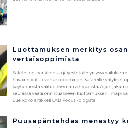
Luottamuksen merkitys osan
vertaisoppimista
SafeInLog-hankkeessa
järjestetään yritysvierailukierro
havainnointi ja vertaisoppiminen. Safareille yritykset o
käytännöistä valitun teeman aihepiiristä. Arjen jakami
seurassa vaatii onnistuakseen luottamuksen ilmapiiri
Lue koko artikkeli LAB Focus -blogista.
Puusepäntehdas menestyy keh