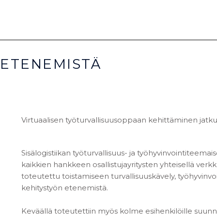
ETENEMISTÄ
Virtuaalisen työturvallisuusoppaan kehittäminen jatku
Sisälogistiikan työturvallisuus- ja työhyvinvointiteemai
kaikkien hankkeen osallistujayritysten yhteisellä verkko
toteutettu toistamiseen turvallisuuskävely, työhyvinvo
kehitystyön etenemistä.
Keväällä toteutettiin myös kolme esihenkilöille suu