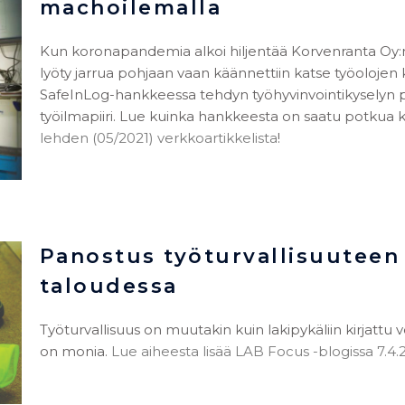
machoilemalla
Kun koronapandemia alkoi hiljentää Korvenranta Oy:n t
lyöty jarrua pohjaan vaan käännettiin katse työolojen 
SafeInLog-hankkeessa tehdyn työhyvinvointikyselyn 
työilmapiiri. Lue kuinka hankkeesta on saatu potkua 
lehden (05/2021) verkkoartikkelista
!
Panostus työturvallisuuteen 
taloudessa
Työturvallisuus on muutakin kuin lakipykäliin kirjattu 
on monia.
Lue aiheesta lisää LAB Focus -blogissa 7.4.2