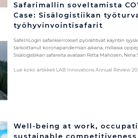
Safarimallin soveltamista C
Case: Sisälogistiikan työturv
työhyvinvointisafarit
SafeInLogin safarikierrokset pyörähtivät käyntiin syy
tarkoittanut koronapandemian aikana, millaisia oppeja
Sisälogistiikan safareita
avataan Riitta Mähösen, Niina S
Lue koko artikkeli LAB Innovations Annual Review 2021 
Well-being at work, occupati
sustainable competitiveness