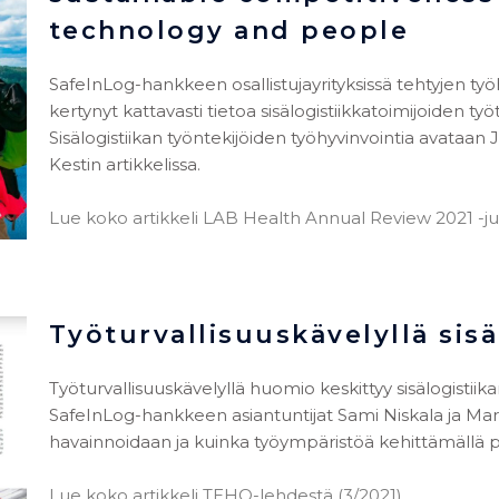
technology and people
SafeInLog-hankkeen osallistujayrityksissä tehtyjen ty
kertynyt kattavasti tietoa sisälogistiikkatoimijoiden työ
Sisälogistiikan työntekijöiden työhyvinvointia avataan 
Kestin artikkelissa.
Lue koko artikkeli LAB Health Annual Review 2021 -julk
Työturvallisuuskävelyllä sisä
Työturvallisuuskävelyllä huomio keskittyy sisälogistii
SafeInLog-hankkeen asiantuntijat Sami Niskala ja M
havainnoidaan ja kuinka työympäristöä kehittämällä par
Lue koko artikkeli TEHO-lehdestä (3/2021).