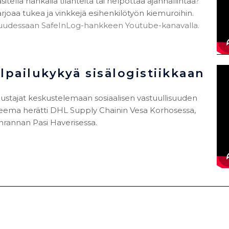
tellä hankalia tilanteita tai helpottaa ajanhallintaa?
joaa tukea ja vinkkejä esihenkilötyön kiemuroihin.
isuudessaan SafeInLog-hankkeen Youtube-kanavalla.
lpailukykyä sisälogistiikkaan
ustajat keskustelemaan sosiaalisen vastuullisuuden
a teema herätti DHL Supply Chainin Vesa Korhosessa,
enrannan Pasi Haverisessa.