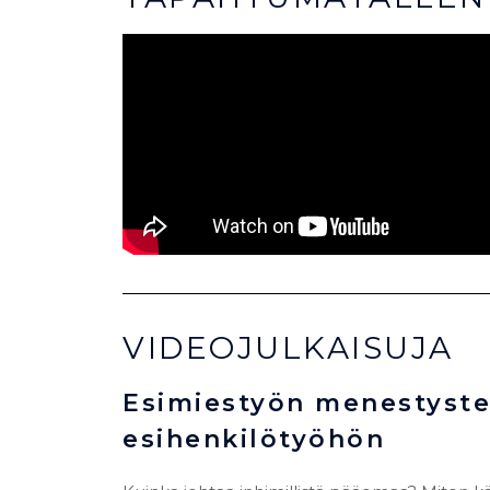
VIDEOJULKAISUJA
Esimiestyön menestystek
esihenkilötyöhön