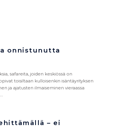
a onnistunutta
ksia, safareita, joiden keskiössä on
ppivat toisiltaan kulloisenkin isäntäyrityksen
nen ja ajatusten ilmaiseminen vieraassa
ä…
ittämällä – ei