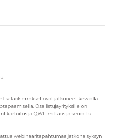
u.
set safarikierrokset ovat jatkuneet keväällä
tapaamisella. Osallistujayrityksille on
intikartoitus ja QWL-mittaus ja seurattu
nnattua webinaaritapahtumaa jatkona syksyn