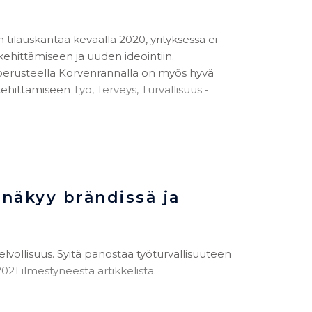
ilauskantaa keväällä 2020, yrityksessä ei
kehittämiseen ja uuden ideointiin.
perusteella Korvenrannalla on myös hyvä
kehittämiseen
Työ, Terveys, Turvallisuus -
näkyy brändissä ja
velvollisuus. Syitä panostaa työturvallisuuteen
021 ilmestyneestä artikkelista.