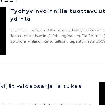
Työhyvinvoinnilla tuottavuutt
ydintä
SafeInLog-hanke ja LOGY ry toteuttivat yhteistyössä
Jaana Lerssi-Uskelin (SafeInLog-hanke), Pia Perttula (
Solutions Finland). Katso taltiointi tapahtumasta
LOGY
ijät -videosarjalla tukea