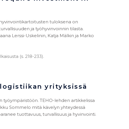
öhyvinvointikartoitusten tuloksena on
turvallisuuden ja työhyvinvoinnin tilasta.
Jaana Lerssi-Uskelinin, Katja Mälkin ja Marko
aisusta (s. 218-233).
logistiikan yrityksissä
kan työympäristöön. TEHO-lehden artikkelissa
arkku Sommelo mitä kävelyn yhteydessä
anee tuottavuus, turvallisuus ja hyvinvointi.