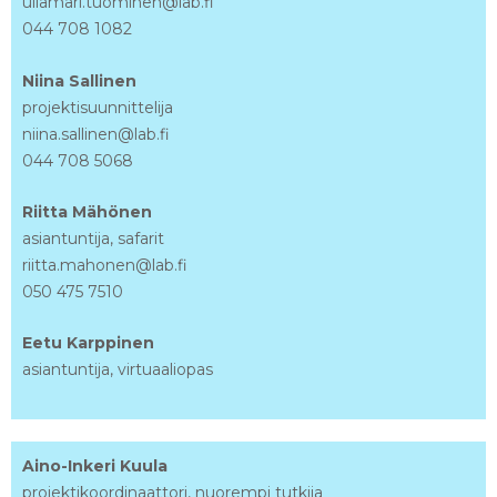
ullamari.tuominen@lab.fi
044 708 1082
Niina Sallinen
projektisuunnittelija
niina.sallinen@lab.fi
044 708 5068
Riitta Mähönen
asiantuntija, safarit
riitta.mahonen@lab.fi
050 475 7510
Eetu Karppinen
asiantuntija, virtuaaliopas
Aino-Inkeri Kuula
projektikoordinaattori, nuorempi tutkija