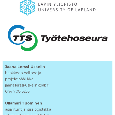
Jaana Lerssi-Uskelin
hankkeen hallinnoija
projektipäällikkö
jaana.lerssi-uskelin@lab.fi
044 708 5233
Ullamari Tuominen
asiantuntija, sisälogistiikka