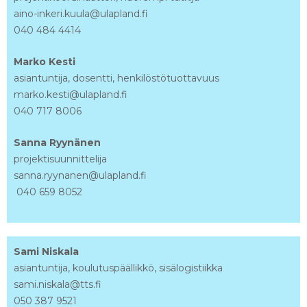
aino-inkeri.kuula@ulapland.fi
040 484 4414
Marko Kesti
asiantuntija, dosentti, henkilöstötuottavuus
marko.kesti@ulapland.fi
040 717 8006
Sanna Ryynänen
projektisuunnittelija
sanna.ryynanen@ulapland.fi
040 659 8052
Sami Niskala
asiantuntija, koulutuspäällikkö, sisälogistiikka
sami.niskala@tts.fi
050 387 9521