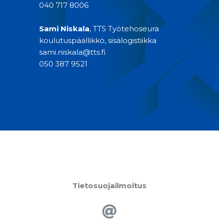
040 717 8006
Sami Niskala
, TTS Työtehoseura
koulutuspäällikkö, sisälogistiikka
sami.niskala@tts.fi
050 387 9521
Tietosuojailmoitus