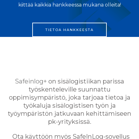
kiittää kaikkia hankkeessa mukana olleita!
TIETOA HANKKEESTA
Safeinlog+
on sisälogistiikan parissa
työskenteleville suunnattu
oppimisympäristö, joka tarjoaa tietoa ja
työkaluja sisälogistisen työn ja
työympäristön jatkuvaan kehittämiseen
pk-yrityksissä.
Ota käyttöön myös SafeInLog-sovellus