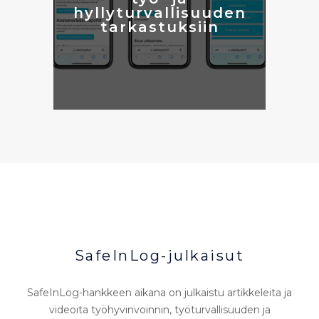
hyllyturvallisuuden
tarkastuksiin
SafeInLog-julkaisut
SafeInLog-hankkeen aikana on julkaistu artikkeleita ja
videoita työhyvinvoinnin, työturvallisuuden ja