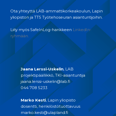
Ota yhteyttä LAB-ammattikorkeakoulun, Lapin
yliopiston ja TTS Työtehoseuran asiantuntijoihin.
Liity myös SafeInLog-hankkeen
LinkedIn-
ryhmään.
Jaana Lerssi-Uskelin
, LAB
projektipäällikkö, TKI-asiantuntija
jaana.lerssi-uskelin@lab.fi
044 708 5233
Marko Kesti
, Lapin yliopisto
dosentti, henkilöstötuottavuus
marko.kesti@ulapland.fi