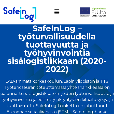
SafeInLog –
työturvallisuudella
tuottavuutta ja
työhyvinvointia
sisälogistiikkaan (2020-
2022)
LAB-ammattikorkeakoulun, Lapin yliopiston ja TTS
Työtehoseuran toteuttamassa yhteishankkeessa on
parannettu sisälogistiikkatoimijoiden työturvallisuutta ja
työhyvinvointia ja edistetty pk-yritysten kilpailukykyä ja
tuottavuutta. SafeInLog-hanketta on rahoittanut
Euroopan sosiaalirahasto (STM). SafeInLog-hanke