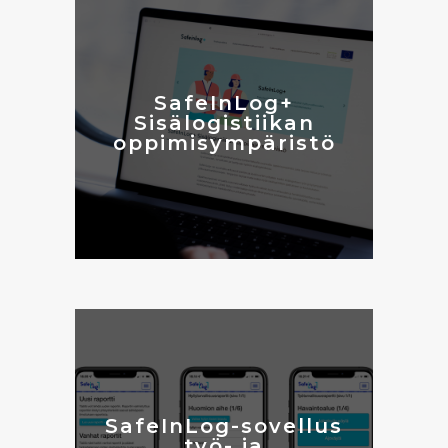
SafeInLog+
Sisälogistiikan
oppimisympäristö
SafeInLog-sovellus
työ- ja